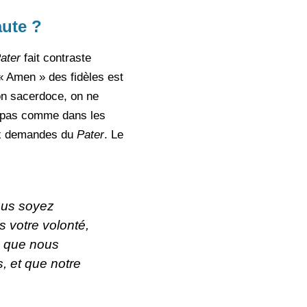
aute ?
ater
fait contraste
 « Amen » des fidèles est
on sacerdoce, on ne
me pas comme dans les
aux demandes du
Pater
. Le
vous soyez
s votre volonté,
, que nous
, et que notre