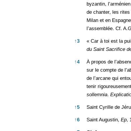
byzantin, l’arménien
de chanter, les rites
Milan et en Espagne)
l’assemblée. Cf. A.G
↑
3
« Car à toi est la p
du Saint Sacrifice d
↑
4
À propos de l’absenc
sur le compte de l’a
de l’arcane qui entou
tenir rigoureusemen
sollemnia
.
Explicati
↑
5
Saint Cyrille de Jé
↑
6
Saint Augustin,
Ep
, 