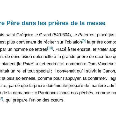
re Père dans les prières de la messe
uis saint Grégoire le Grand (540-604), le
Pater
est placé just
[9]
 est plus convenant de réciter sur l’oblation
la prière compo
[10]
par un homme de lettres
. Placé à tel endroit, le
Pater
app
vant de conclusion solennelle à la grande prière de sacrifice 
 placent [le
Pater
] à cet endroit », commente Dom Vandeur :
ritait un relief tout spécial ; il convenait qu
’
il suivît le Canon
t la plus solennelle, comme pour l
’
appuyer, la confirmer, l
’
agr
nsuite, parce que la prière dominicale prépare de manière adm
en de la demande : « Pardonnez-nous nos péchés, comme n
12]
, qui prépare l’union des cœurs.