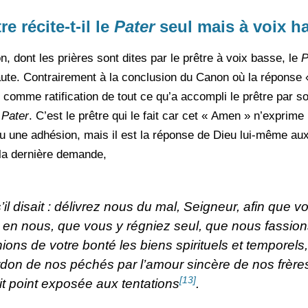
e récite-t-il le
Pater
seul mais à voix h
on, dont les prières sont dites par le prêtre à voix basse, le
P
 haute. Contrairement à la conclusion du Canon où la réponse
comme ratification de tout ce qu’a accompli le prêtre par s
u
Pater
. C’est le prêtre qui le fait car cet « Amen » n’expri
 ou une adhésion, mais il est la réponse de Dieu lui-même 
 la dernière demande,
l disait : délivrez nous du mal, Seigneur, afin que 
ié en nous, que vous y régniez seul, que nous fassion
ons de votre bonté les biens spirituels et temporels
rdon de nos péchés par l’amour sincère de nos frères
[13]
it point exposée aux tentations
.