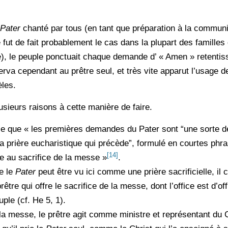
Pater
chanté par tous (en tant que préparation à la communio
e fut de fait probablement le cas dans la plupart des familles
), le peuple ponctuait chaque demande d’ « Amen » retentis
erva cependant au prêtre seul, et très vite apparut l’usage d
èles.
ieurs raisons à cette manière de faire.
ce que « les premières demandes du Pater sont “une sorte 
la prière eucharistique qui précède”, formulé en courtes phra
[14]
e au sacrifice de la messe »
.
e le
Pater
peut être vu ici comme une prière sacrificielle, il c
prêtre qui offre le sacrifice de la messe, dont l’office est d’o
uple (cf. He 5, 1).
 la messe, le prêtre agit comme ministre et représentant du C