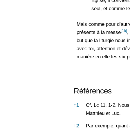
Église, il convient
seul, et comme le 
Mais comme pour d’autres
[15]
présents à la messe
,
but que la liturgie nous 
avec foi, attention et dé
manière en elle les six 
Références
Références
↑
1
Cf. Lc 11, 1-2. Nous
Matthieu et Luc.
↑
2
Par exemple, quant à