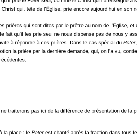
 qu’il prie le
Pater
seul, comme le Christ qui l’a enseigné à s
Christ qui, tête de l’Église, prie encore aujourd’hui en son n
 prières qui sont dites par le prêtre au nom de l’Église, et 
 le fait qu’il les prie seul ne nous dispense pas de nous y as
invite à répondre à ces prières. Dans le cas spécial du
Pater
votion la prière par la dernière demande, qui, on l’a vu, conti
précédentes.
 ne traiterons pas ici de la différence de présentation de la 
 la place : le
Pater
est chanté après la fraction dans tous le