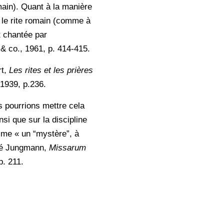
main). Quant à la manière
; le rite romain (comme à
t chantée par
 & co., 1961, p. 414-415.
rt,
Les rites et les prières
1939, p.236.
s pourrions mettre cela
i que sur la discipline
omme « un “mystère”, à
dré Jungmann,
Missarum
p. 211.