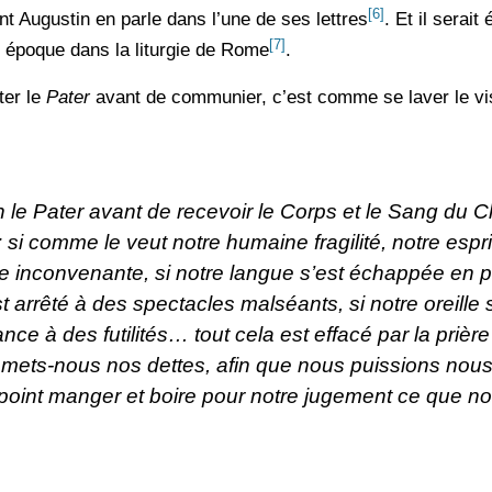
[6]
nt Augustin en parle dans l’une de ses lettres
. Et il serait
[7]
 époque dans la liturgie de Rome
.
ter le
Pater
avant de communier, c’est comme se laver le vi
n le
Pater
avant de recevoir le Corps et le Sang du Ch
 : si comme le veut notre humaine fragilité, notre espr
 inconvenante, si notre langue s’est échappée en p
st arrêté à des spectacles malséants, si notre oreille 
ce à des futilités… tout cela est effacé par la prière
remets-nous nos dettes, afin que nous puissions nou
point manger et boire pour notre jugement ce que no