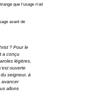
 étrange que l’usage n’ait
sage avant de
rist ? Pour le
it a conçu
aroles légères,
s’est ouverte
 du seigneur, à
s avancer
us allons