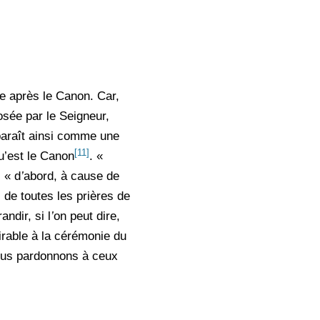
e après le Canon. Car,
sée par le Seigneur,
araît ainsi comme une
[11]
qu’est le Canon
. «
 « d
’
abord, à cause de
, de toutes les prières de
andir, si l
’
on peut dire,
irable à la cérémonie du
ous pardonnons à ceux