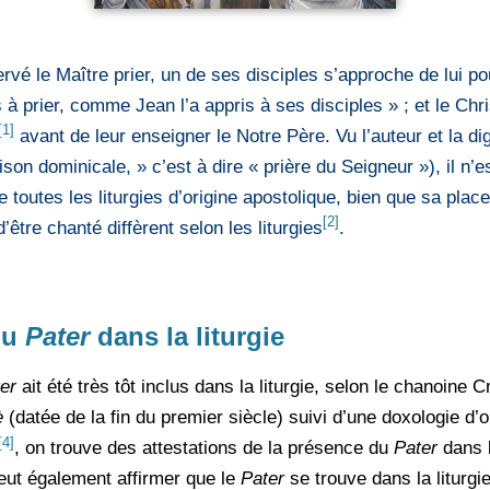
rvé le Maître prier, un de ses disciples s’approche de lui po
à prier, comme Jean l’a appris à ses disciples » ; et le Chr
[1]
avant de leur enseigner le Notre Père. Vu l’auteur et la dig
aison dominicale, » c’est à dire « prière du Seigneur »), il n’e
 toutes les liturgies d’origine apostolique, bien que sa pla
[2]
être chanté diffèrent selon les liturgies
.
du
Pater
dans la liturgie
er
ait été très tôt inclus dans la liturgie, selon le chanoine C
è
(datée de la fin du premier siècle) suivi d’une doxologie d’o
[4]
, on trouve des attestations de la présence du
Pater
dans l
peut également affirmer que le
Pater
se trouve dans la liturgi