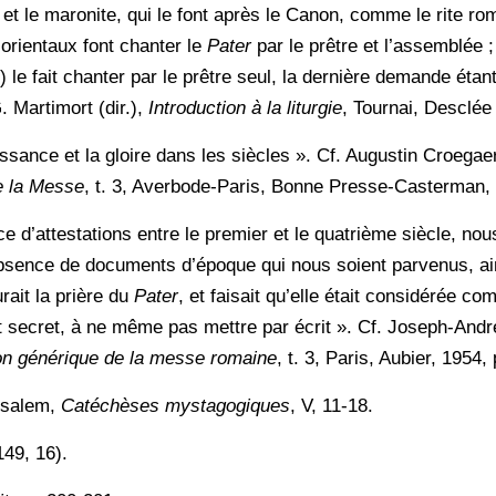
 et le maronite, qui le font après le Canon, comme le rite ro
 orientaux font chanter le
Pater
par le prêtre et l’assemblée 
 le fait chanter par le prêtre seul, la dernière demande étan
. Martimort (dir.),
Introduction à la liturgie
, Tournai, Desclée
uissance et la gloire dans les siècles ». Cf. Augustin Croegae
e la Messe
, t. 3, Averbode-Paris, Bonne Presse-Casterman, 
e d’attestations entre le premier et le quatrième siècle, nou
bsence de documents d’époque qui nous soient parvenus, ains
rait la prière du
Pater
, et faisait qu’elle était considérée c
t secret, à ne même pas mettre par écrit ». Cf. Joseph-An
on générique de la messe romaine
, t. 3, Paris, Aubier, 1954, 
rusalem,
Catéchèses mystagogiques
, V, 11-18.
149, 16).