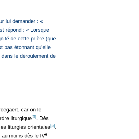
ur lui demander : «
ist répond : « Lorsque
nité de cette prière (que
st pas étonnant qu’elle
ce dans le déroulement de
roegaert, car on le
[3]
rdre liturgique
. Dès
[5]
es liturgies orientales
.
e
e au moins dès le IV