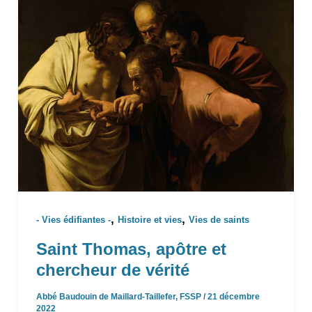
,
,
- Vies édifiantes -
Histoire et vies
Vies de saints
Saint Thomas, apôtre et
chercheur de vérité
Abbé Baudouin de Maillard-Taillefer, FSSP
/
21 décembre
2022