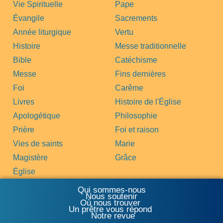
Vie Spirituelle
Pape
Évangile
Sacrements
Année liturgique
Vertu
Histoire
Messe traditionnelle
Bible
Catéchisme
Messe
Fins dernières
Foi
Carême
Livres
Histoire de l'Église
Apologétique
Philosophie
Prière
Foi et raison
Vies de saints
Marie
Magistère
Grâce
Église
Qui sommes-nous
Nous soutenir
Où nous trouver
Un prêtre vous répond
Notre revue