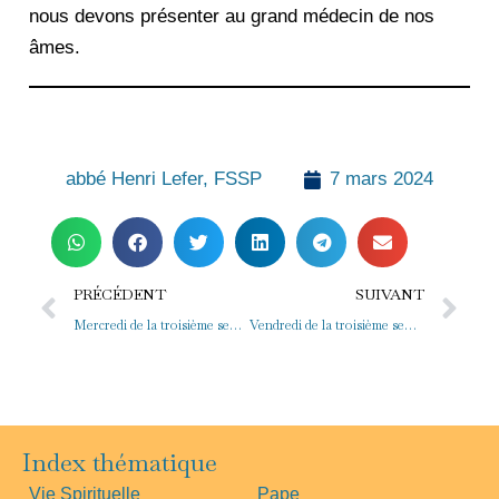
nous devons présenter au grand médecin de nos
âmes.
abbé Henri Lefer, FSSP
7 mars 2024
Précédent
Su
PRÉCÉDENT
SUIVANT
Mercredi de la troisième semaine de carême
Vendredi de la troisième semaine de carême
Index thématique
Vie Spirituelle
Pape