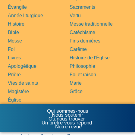
Évangile
Sacrements
Année liturgique
Vertu
Histoire
Messe traditionnelle
Bible
Catéchisme
Messe
Fins dernières
Foi
Carême
Livres
Histoire de l'Église
Apologétique
Philosophie
Prière
Foi et raison
Vies de saints
Marie
Magistère
Grâce
Église
Qui sommes-nous
Nous soutenir
Où nous trouver
Un prêtre vous répond
Notre revue