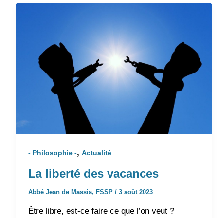
,
- Philosophie -
Actualité
La liberté des vacances
Abbé Jean de Massia, FSSP
/
3 août 2023
Être libre, est-ce faire ce que l’on veut ?