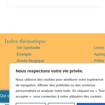
Index thématique
Vie Spirituelle
Livres
Évangile
Apolo
Année liturgique
Prière
Histoire
Vies d
Nous respectons votre vie privée.
Bible
Magist
Nous utilisons des cookies pour améliorer votre expérience
Messe
Église
de navigation, diffuser des publicités ou des contenus
Foi
Pape
personnalisés et analyser notre trafic. En cliquant sur « Tout
Qui sommes-nous
|
Nous soutenir
|
Où nous trouver
|
Un prêt
accepter », vous consentez à notre utilisation des cookies.