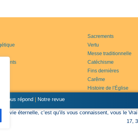
Sacrements
gétique
Vertu
Messe traditionnelle
e saints
Catéchisme
ère
Fins dernières
Carême
Histoire de l'Église
re vous répond
|
Notre revue
« La vie éternelle, c’est qu’ils vous connaissent, vous le Vr
17, 3