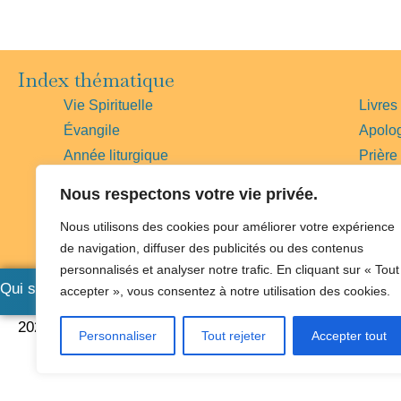
Index thématique
Vie Spirituelle
Livres
Évangile
Apolo
Année liturgique
Prière
Histoire
Vies d
Nous respectons votre vie privée.
Bible
Magist
Nous utilisons des cookies pour améliorer votre expérience
Messe
Église
de navigation, diffuser des publicités ou des contenus
Foi
Pape
personnalisés et analyser notre trafic. En cliquant sur « Tout
Qui sommes-nous
|
Nous soutenir
|
Où nous trouver
|
Un prêt
accepter », vous consentez à notre utilisation des cookies.
2026©Claves
|
Mentions légales
Personnaliser
Tout rejeter
Accepter tout