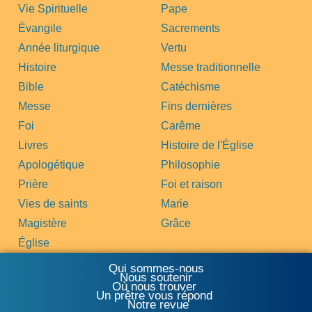
Vie Spirituelle
Pape
Évangile
Sacrements
Année liturgique
Vertu
Histoire
Messe traditionnelle
Bible
Catéchisme
Messe
Fins dernières
Foi
Carême
Livres
Histoire de l'Église
Apologétique
Philosophie
Prière
Foi et raison
Vies de saints
Marie
Magistère
Grâce
Église
Qui sommes-nous
Nous soutenir
Où nous trouver
Un prêtre vous répond
Notre revue