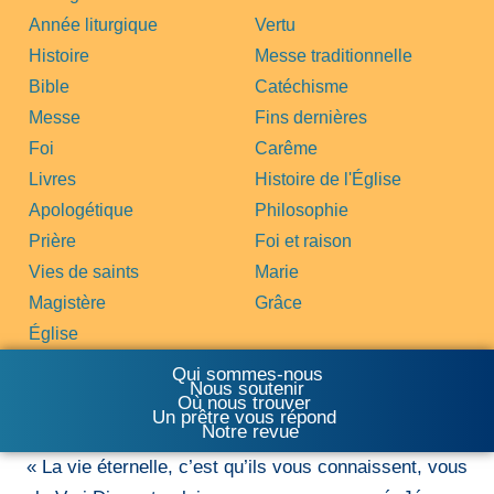
Année liturgique
Vertu
Histoire
Messe traditionnelle
Bible
Catéchisme
Messe
Fins dernières
Foi
Carême
Livres
Histoire de l'Église
Apologétique
Philosophie
Prière
Foi et raison
Vies de saints
Marie
Magistère
Grâce
Église
Qui sommes-nous
Nous soutenir
Où nous trouver
Un prêtre vous répond
Notre revue
« La vie éternelle, c’est qu’ils vous connaissent, vous