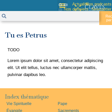
Menu
Aller
F
I
Y
Actualité
Nos podcasts
a
n
o
Nos dossiers
Newsletter
au
c
s
u
Rechercher
Rechercher
e
t
t
Rec
contenu
b
a
u
pa
o
g
b
o
r
e
k
a
Tu es Petrus
m
TODO
Lorem ipsum dolor sit amet, consectetur adipiscing
elit. Ut elit tellus, luctus nec ullamcorper mattis,
pulvinar dapibus leo.
Index thématique
Vie Spirituelle
Pape
Évangile
Sacrements