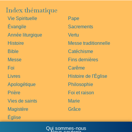
Index thématique
Vie Spirituelle
Pape
Évangile
Sacrements
Année liturgique
Vertu
Histoire
Messe traditionnelle
Bible
Catéchisme
Messe
Fins dernières
Foi
Carême
Livres
Histoire de l'Église
Apologétique
Philosophie
Prière
Foi et raison
Vies de saints
Marie
Magistère
Grâce
Église
Qui sommes-nous