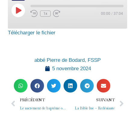
Play
Episode
1x
00:00
/
37:04
Télécharger le fichier
abbé Pierre de Bodard, FSSP
5 novembre 2024
Précédent
Su
PRÉCÉDENT
SUIVANT
Le sacrement de baptême 03 – Les effets du baptême
La Bible lue – Ecclésiaste