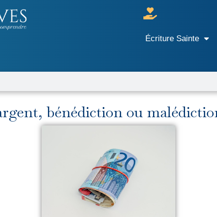
Écriture Sainte
r
argent, bénédiction ou malédictio