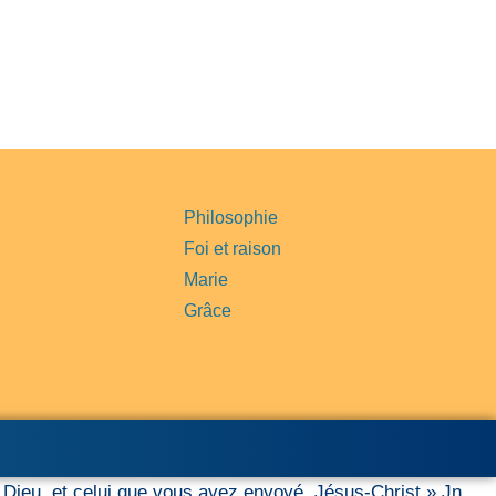
Philosophie
Foi et raison
Marie
Grâce
ai Dieu, et celui que vous avez envoyé, Jésus-Christ » Jn