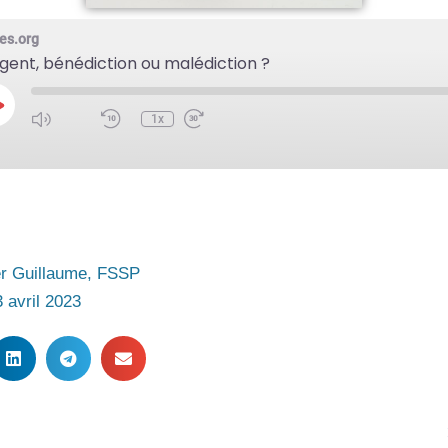
Mute/Unmute
Rewind
Fast
es.org
Episode
10
Forward
Seconds
30
rgent, bénédiction ou malédiction ?
seconds
lay
pisode
1x
r Guillaume, FSSP
 avril 2023