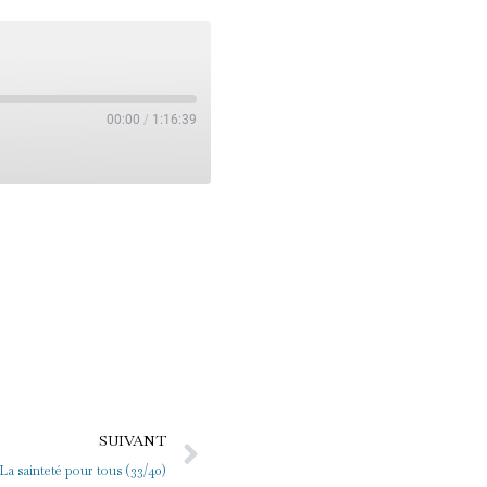
00:00
/
1:16:39
Suivant
SUIVANT
La sainteté pour tous (33/40)