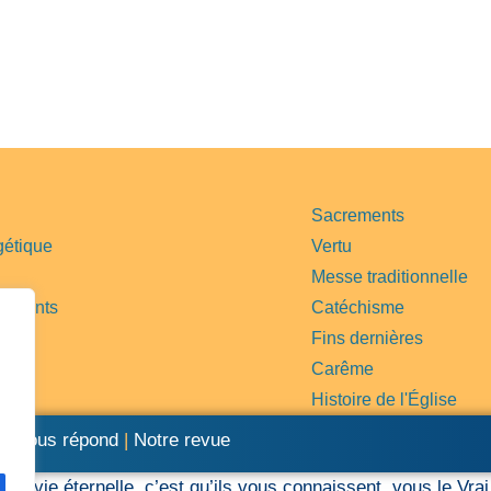
Sacrements
gétique
Vertu
Messe traditionnelle
e saints
Catéchisme
ère
Fins dernières
Carême
Histoire de l'Église
re vous répond
|
Notre revue
« La vie éternelle, c’est qu’ils vous connaissent, vous le Vr