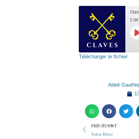
Clav
L’a
P
E
Télécharger le fichier
Abbé Gauthie
13
Précédent
PRÉCÉDENT
Stabat Mater