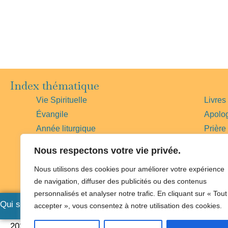
Index thématique
Vie Spirituelle
Livres
Évangile
Apolo
Année liturgique
Prière
Histoire
Vies d
Nous respectons votre vie privée.
Bible
Magist
Nous utilisons des cookies pour améliorer votre expérience
Messe
Église
de navigation, diffuser des publicités ou des contenus
Foi
Pape
personnalisés et analyser notre trafic. En cliquant sur « Tout
Qui sommes-nous
|
Nous soutenir
|
Où nous trouver
|
Un prêt
accepter », vous consentez à notre utilisation des cookies.
2026©Claves
|
Mentions légales